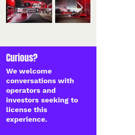
Curious?
We welcome
conversations with
operators and
investors seeking to
license this
experience.