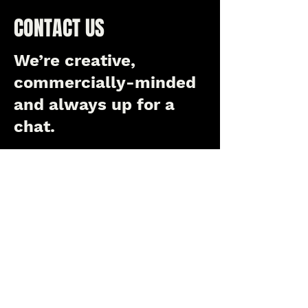
CONTACT US
We’re creative,
commercially-minded
and always up for a
chat.
Get in touch with us
today and let’s start
talking about your next
theme park project.
First Name