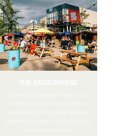
DIE ERGEBNISSE
Im Jahr 2022 wurden Pläne für die
erste Phase von Electric Daisy
eingereicht, die vom Gemeinderat
genehmigt werden sollten. Dies ist
nur eines von vielen