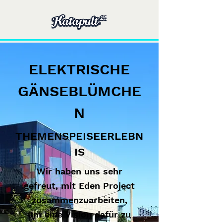
ELEKTRISCHE
GÄNSEBLÜMCHE
N
THEMENSPEISEERLEBN
IS
Wir haben uns sehr
gefreut, mit Eden Project
zusammenzuarbeiten,
um eine Vision dafür zu