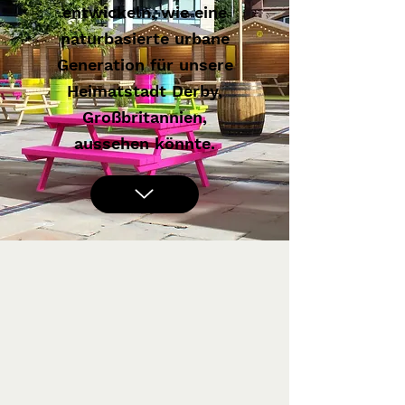
entwickeln, wie eine
naturbasierte urbane
Generation für unsere
Heimatstadt Derby,
Großbritannien,
aussehen könnte.