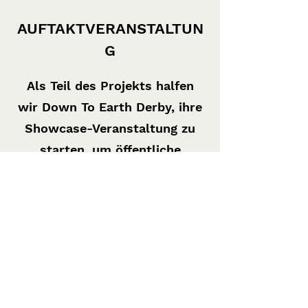
AUFTAKTVERANSTALTUN
G
Als Teil des Projekts halfen
wir Down To Earth Derby, ihre
Showcase-Veranstaltung zu
starten, um öffentliche
Unterstützung und private
Investitionen zu gewinnen, um
ihre Vision zu unterstützen.
Wir erstellten das
Erlebnisdesign der
Auftaktveranstaltung, das
Layout, die Anzeigetafeln und