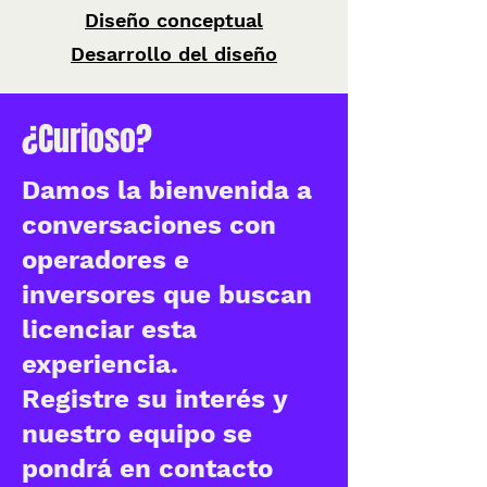
Diseño conceptual
Desarrollo del diseño
¿Curioso?
Damos la bienvenida a
conversaciones con
operadores e
inversores que buscan
licenciar esta
experiencia.
Registre su interés y
nuestro equipo se
pondrá en contacto