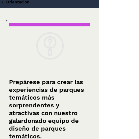
Orientación
From initial feasibility to on-site brand
guardianship, our three-pillar approach
protects your intellectual property,
maximizes throughput, and guarantees
creative integrity.
Insights
Prepárese para crear las
experiencias de parques
temáticos más
sorprendentes y
atractivas con nuestro
galardonado equipo de
diseño de parques
temáticos.