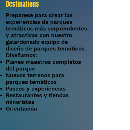
Destinations
Prepárese para crear las
experiencias de parques
temáticos más sorprendentes
y atractivas con nuestro
galardonado equipo de
diseño de parques temáticos.
Diseñamos:
Planes maestros completos
del parque
Nuevos terrenos para
parques temáticos
Paseos y experiencias
Restaurantes y tiendas
minoristas
Orientación