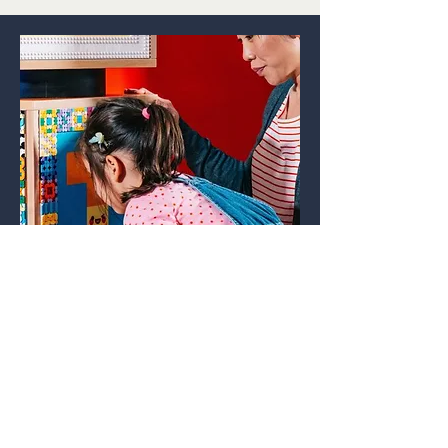
The LEGO® Group
LEGO® Discovery Centres
Our longstanding relationship with
LEGO® has seen us work on new
experiences across their 30+
locations worldwide.