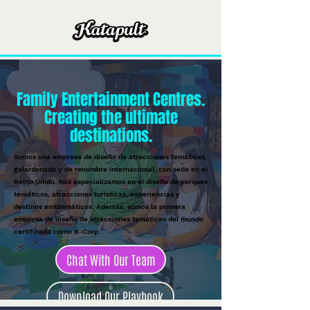
Family Entertainment Centres.
Creating the ultimate
destinations.
Somos una empresa de diseño de atracciones temáticas,
galardonada y de renombre internacional, con sede en el
Reino Unido. Nos especializamos en el diseño de parques
temáticos, atracciones turísticas, experiencias y
destinos emblemáticos. Además, somos la primera
empresa de diseño de atracciones temáticas del mundo
certificada como B-Corp.
Chat With Our Team
Download Our Playbook